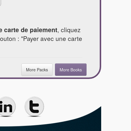
e carte de paiement
, cliquez
bouton : "Payer avec une carte
More Packs
More Books