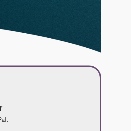
r
al.